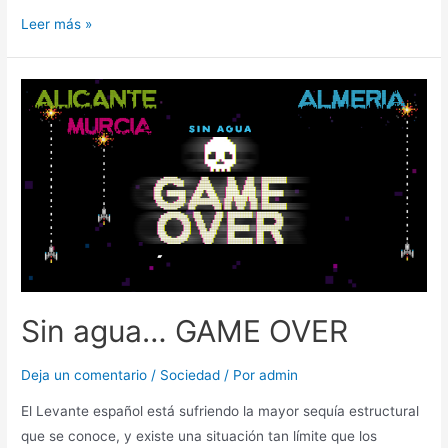
Leer más »
Sin agua… GAME OVER
Deja un comentario
/
Sociedad
/ Por
admin
El Levante español está sufriendo la mayor sequía estructural
que se conoce, y existe una situación tan límite que los