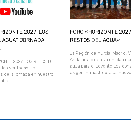
ORIZONTE 2027: LOS
FORO «HORIZONTE 2027
 AGUA”. JORNADA
RESTOS DEL AGUA»
A
La Región de Murcia, Madrid, V
Andalucía piden ya un plan nac
ZONTE 2027: LOS RETOS DEL
agua para el Levante Los con
des ver todas las
exigen infraestructuras nueva
s de la jornada en nuestro
uTube.