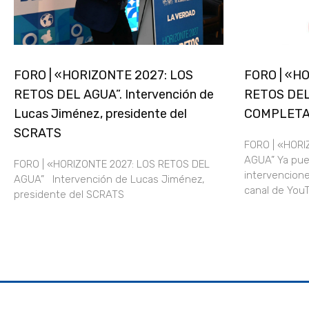
FORO | «HORIZONTE 2027: LOS
FORO | «H
RETOS DEL AGUA”. Intervención de
RETOS DEL
Lucas Jiménez, presidente del
COMPLET
SCRATS
FORO | «HORI
AGUA” Ya pue
FORO | «HORIZONTE 2027: LOS RETOS DEL
intervencione
AGUA” Intervención de Lucas Jiménez,
canal de Yo
presidente del SCRATS