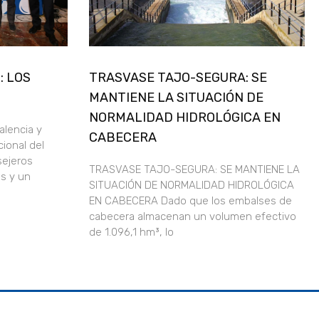
: LOS
TRASVASE TAJO-SEGURA: SE
MANTIENE LA SITUACIÓN DE
NORMALIDAD HIDROLÓGICA EN
alencia y
CABECERA
ional del
sejeros
TRASVASE TAJO-SEGURA: SE MANTIENE LA
s y un
SITUACIÓN DE NORMALIDAD HIDROLÓGICA
EN CABECERA Dado que los embalses de
cabecera almacenan un volumen efectivo
de 1.096,1 hm³, lo