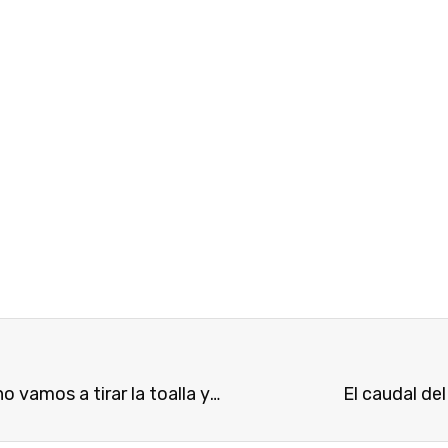
Miguel Martínez: «Los comuneros del trasvase no vamos a tirar la toalla y seguiremos apostando por nuestras tierras»
El caudal de