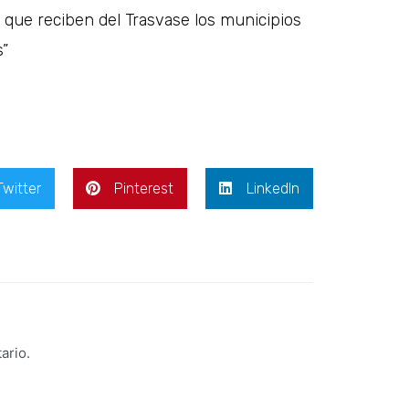
o que reciben del Trasvase los municipios
s”
Twitter
Pinterest
LinkedIn
ario.