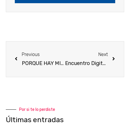
Previous
Next
PORQUE HAY MILLONES DE RAZONES PARA AMARLO… I LOVE TRASVASE TAJO-SEGURA.
Encuentro Digital sobre Balance de Carbono de las zonas regables del trasvase Tajo-Segura bajo distintos escenarios de incorporación de agua desalada
Por si te lo perdiste
Últimas entradas