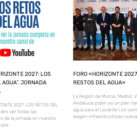
ORIZONTE 2027: LOS
FORO «HORIZONTE 2027
 AGUA”. JORNADA
RESTOS DEL AGUA»
A
La Región de Murcia, Madrid, V
Andalucía piden ya un plan nac
ZONTE 2027: LOS RETOS DEL
agua para el Levante Los con
des ver todas las
exigen infraestructuras nueva
s de la jornada en nuestro
uTube.