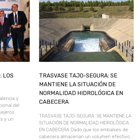
: LOS
TRASVASE TAJO-SEGURA: SE
MANTIENE LA SITUACIÓN DE
NORMALIDAD HIDROLÓGICA EN
alencia y
CABECERA
ional del
sejeros
TRASVASE TAJO-SEGURA: SE MANTIENE LA
s y un
SITUACIÓN DE NORMALIDAD HIDROLÓGICA
EN CABECERA Dado que los embalses de
cabecera almacenan un volumen efectivo