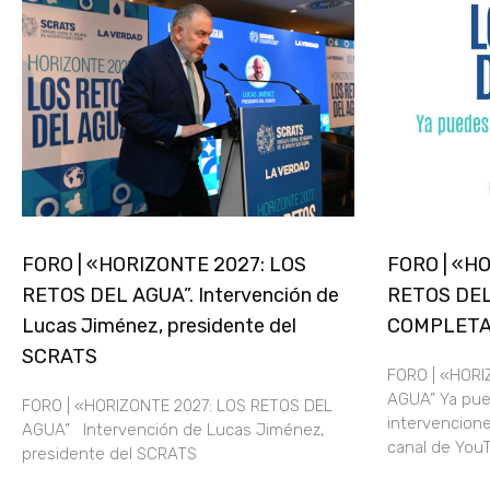
FORO | «HORIZONTE 2027: LOS
FORO | «H
RETOS DEL AGUA”. Intervención de
RETOS DEL
Lucas Jiménez, presidente del
COMPLET
SCRATS
FORO | «HORI
AGUA” Ya pue
FORO | «HORIZONTE 2027: LOS RETOS DEL
intervencione
AGUA” Intervención de Lucas Jiménez,
canal de Yo
presidente del SCRATS