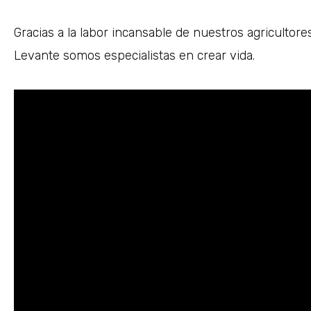
Gracias a la labor incansable de nuestros agricultore
Levante
somos especialistas en crear
vida
.