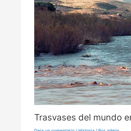
Trasvases del mundo en 
Deja un comentario
/
Historia
/ Por
admin