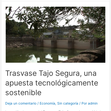
Trasvase Tajo Segura, una
apuesta tecnológicamente
sostenible
Deja un comentario
/
Economía
,
Sin categoría
/ Por
admin