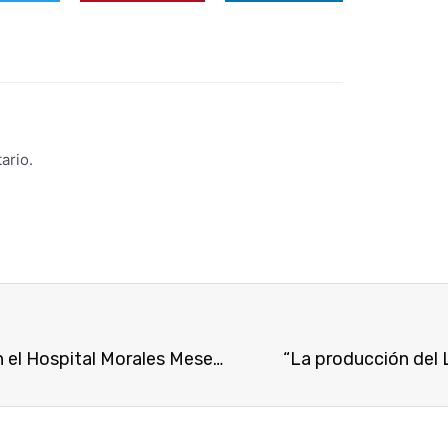
ario.
La iniciativa «Sanitarios, gracias de corazón» en el Hospital Morales Meseguer de Murcia
“La producción del 