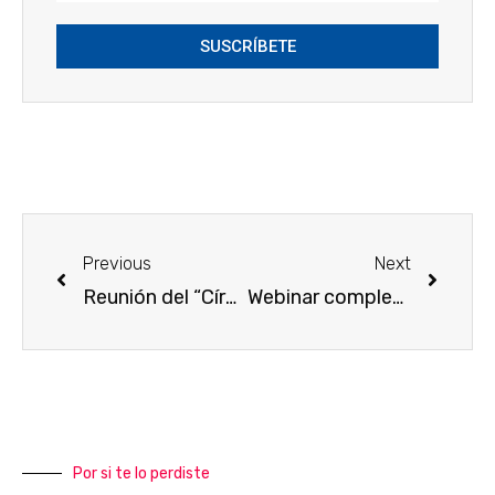
SUSCRÍBETE
Previous
Next
Reunión del “Círculo por el Agua”| 23/06/2021
Webinar completa: Análisis de los caudales ecológicos propuestos en el Plan del Tajo para el tramo Bolarque-Aranjuez
Por si te lo perdiste