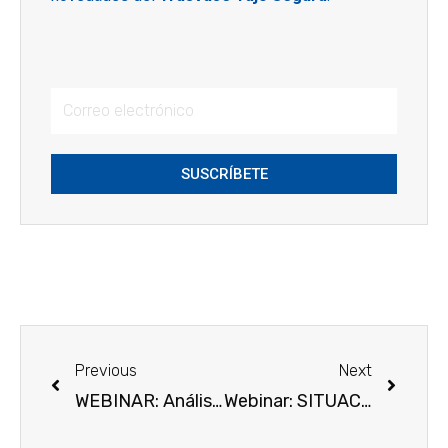
SUSCRÍBETE
Previous
Next
WEBINAR: Análisis de los caudales ecológicos propuestos en el Plan del Tajo para el tramo Bolarque-Aranjuez. 12/07/2021 a las 12h.
Webinar: SITUACIÓN ACTUAL Y SOLUCIONES DE FUTURO DEL TRASVASE TAJO-SEGURA