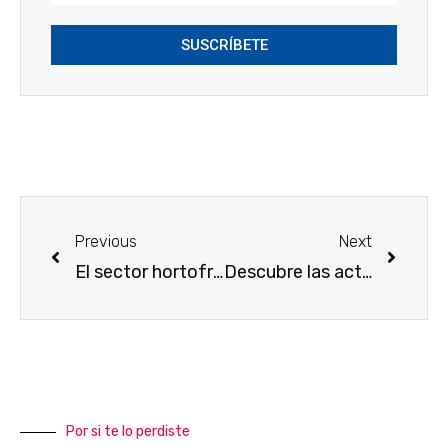
SUSCRÍBETE
Previous
Next
El sector hortofrutícola español referente en Europa gracias al agua del Trasvase (por José María Pérez)
Descubre las actividades generadas por el Trasvase Tajo-Segura
Por si te lo perdiste