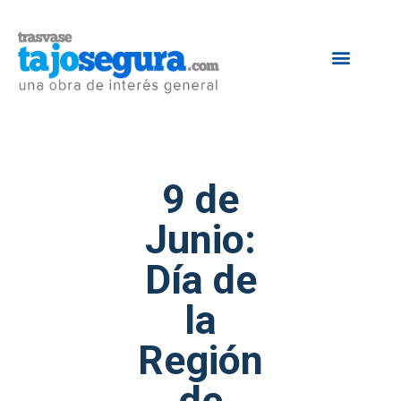
9 de
Junio:
Día de
la
Región
de