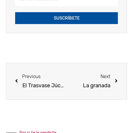
SUSCRÍBETE
Previous
Next
El Trasvase Júcar Vinalopó: una obra con más de medio milenio de incertidumbre.
La granada
Por si te lo perdiste