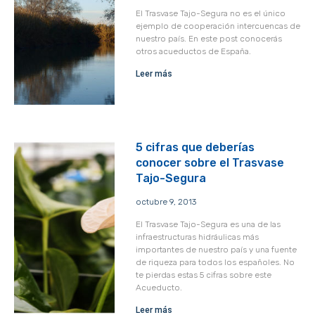
El Trasvase Tajo-Segura no es el único
ejemplo de cooperación intercuencas de
nuestro país. En este post conocerás
otros acueductos de España.
Leer más
5 cifras que deberías
conocer sobre el Trasvase
Tajo-Segura
octubre 9, 2013
El Trasvase Tajo-Segura es una de las
infraestructuras hidráulicas más
importantes de nuestro país y una fuente
de riqueza para todos los españoles. No
te pierdas estas 5 cifras sobre este
Acueducto.
Leer más