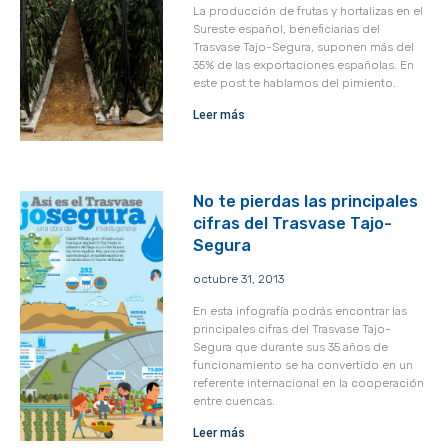
La producción de frutas y hortalizas en el
Sureste español, beneficiarias del
Trasvase Tajo-Segura, suponen más del
35% de las exportaciones españolas. En
este post te hablamos del pimiento.
Leer más
No te pierdas las principales
cifras del Trasvase Tajo-
Segura
octubre 31, 2013
En esta infografía podrás encontrar las
principales cifras del Trasvase Tajo-
Segura que durante sus 35 años de
funcionamiento se ha convertido en un
referente internacional en la cooperación
entre cuencas.
Leer más