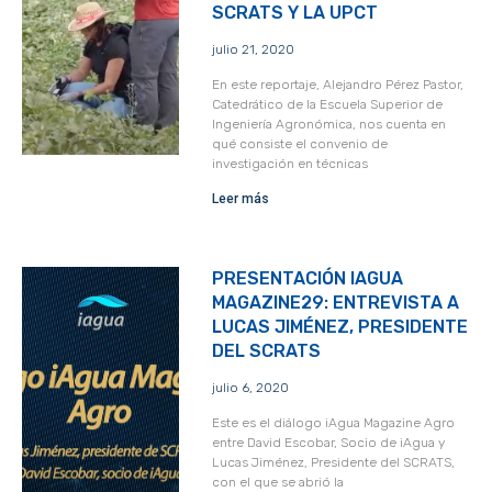
SCRATS Y LA UPCT
julio 21, 2020
En este reportaje, Alejandro Pérez Pastor,
Catedrático de la Escuela Superior de
Ingeniería Agronómica, nos cuenta en
qué consiste el convenio de
investigación en técnicas
Leer más
PRESENTACIÓN IAGUA
MAGAZINE29: ENTREVISTA A
LUCAS JIMÉNEZ, PRESIDENTE
DEL SCRATS
julio 6, 2020
Este es el diálogo iAgua Magazine Agro
entre David Escobar, Socio de iAgua y
Lucas Jiménez, Presidente del SCRATS,
con el que se abrió la