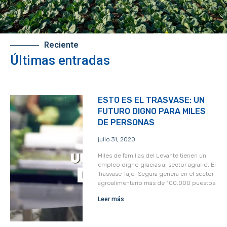
Reciente
Últimas entradas
ESTO ES EL TRASVASE: UN
FUTURO DIGNO PARA MILES
DE PERSONAS
julio 31, 2020
Miles de familias del Levante tienen un
empleo digno gracias al sector agrario. El
Trasvase Tajo-Segura genera en el sector
agroalimentario más de 100.000 puestos
Leer más