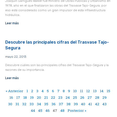
Joaquín Garrigues Walker fue Ministro de Obras Públicas y Urbanismo en
1978, año en el que finalizaron las obras del Trasvase Tajo-Segura, por
eso está considerado como un gran impulsor de esta infraestructura
hidráulica.
Leer más
Descubre las principales cifras del Trasvase Tajo-
Segura
mayo 22, 2013
Descubre cuáles son las principales cifras del Trasvase Tajo-Segura y la
razones de su importancia.
Leer más
« Anterior
1
2
3
4
5
6
7
8
9
10
11
12
13
14
15
16
17
18
19
20
21
22
23
24
25
26
27
28
29
30
31
32
33
34
35
36
37
38
39
40
41
42
43
44
45
46
47
48
Posterior »