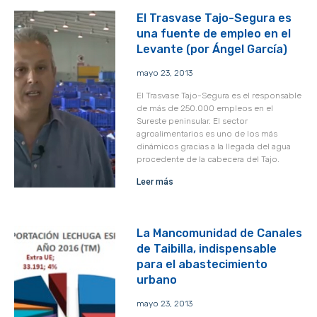
El Trasvase Tajo-Segura es
una fuente de empleo en el
Levante (por Ángel García)
mayo 23, 2013
El Trasvase Tajo-Segura es el responsable
de más de 250.000 empleos en el
Sureste peninsular. El sector
agroalimentarios es uno de los más
dinámicos gracias a la llegada del agua
procedente de la cabecera del Tajo.
Leer más
La Mancomunidad de Canales
de Taibilla, indispensable
para el abastecimiento
urbano
mayo 23, 2013